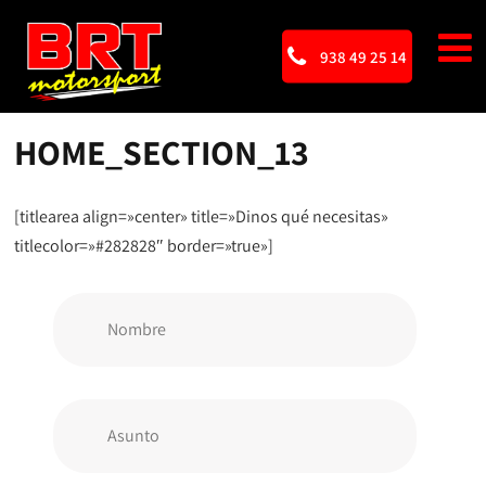
938 49 25 14
HOME_SECTION_13
[titlearea align=»center» title=»Dinos qué necesitas»
titlecolor=»#282828″ border=»true»]