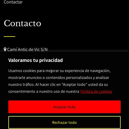
Contactar
Contacto
Camí Antic de Vic S/N
08520 Corró d'Avall
Valoramos tu privacidad
Barcelona, España
Usamos cookies para mejorar su experiencia de navegación,
mostrarle anuncios o contenidos personalizados y analizar
938 49 25 14
nuestro tráfico. Al hacer clic en “Aceptar todo” usted da su
info@brtmotorsport.com
consentimiento a nuestro uso de nuestra
Política de cookies
Aceptar todo
© Copyright 2023 BRT Motorsport.
Aviso legal y Privacidad
.
Rechazar todo
Diseñado por
Citiservi Media