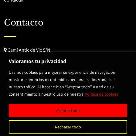
Contacto
Camí Antic de Vic S/N
08520 Corró d'Avall
Valoramos tu privacidad
Barcelona, España
Usamos cookies para mejorar su experiencia de navegación,
mostrarle anuncios o contenidos personalizados y analizar
938 49 25 14
nuestro tráfico. Al hacer clic en “Aceptar todo” usted da su
info@brtmotorsport.com
consentimiento a nuestro uso de nuestra
Política de cookies
Aceptar todo
© Copyright 2023 BRT Motorsport.
Aviso legal y Privacidad
.
Rechazar todo
Diseñado por
Citiservi Media